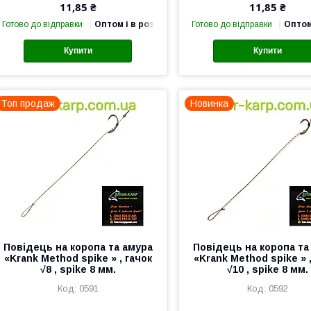
11,85 ₴
11,85 ₴
Готово до відправки
Оптом і в роздріб
Готово до відправки
Оптом
Купити
Купити
Топ продаж
Новинка
Повідець на коропа та амура
Повідець на коропа та
«Krank Method spike » , гачок
«Krank Method spike » ,
√8 , spike 8 мм.
√10 , spike 8 мм.
0591
0592