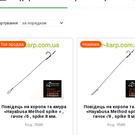
Топ продаж
Новинка
Повідець на коропа та амура
Повідець на коропа та
«Hayabusa Method spike » ,
«Hayabusa Method spik
гачок √6 , spike 8 мм.
гачок √8 , spike 8 м
0588
0589