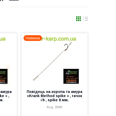
Новинка
 амура
Повідець на коропа та амура
e » ,
«Krank Method spike » , гачок
м.
√6 , spike 8 мм.
0590