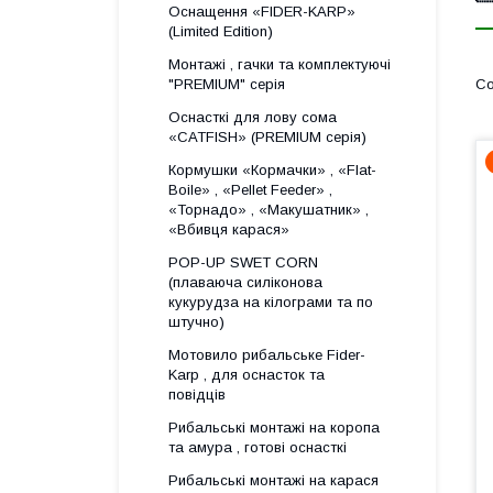
Оснащення «FIDER-KARP»
(Limited Edition)
Монтажі , гачки та комплектуючі
"PREMIUM" серія
Оснасткі для лову сома
«CATFISH» (PREMIUM серія)
Кормушки «Кормачки» , «Flat-
Boile» , «Pellet Feeder» ,
«Торнадо» , «Макушатник» ,
«Вбивця карася»
POP-UP SWET CORN
(плаваюча силіконова
кукурудза на кілограми та по
штучно)
Мотовило рибальське Fider-
Karp , для оснасток та
повідців
Рибальські монтажі на коропа
та амура , готові оснасткі
Рибальські монтажі на карася