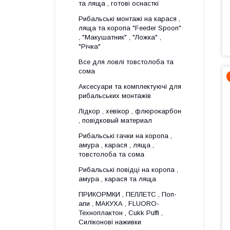
та ляща , готові оснасткі
Рибальські монтажі на карася ,
ляща та коропа "Feeder Spoon"
, "Макушатник" , "Ложка" ,
"Річка"
Все для ловлi товстолоба та
сома
Аксесуари та комплектуючі для
рибальських монтажів
Лідкор , хевікор , флюрокарбон
, повідковый материал
Рибальські гачки на коропа ,
амура , карася , ляща ,
товстолоба та сома
Рибальські повідці на коропа ,
амура , карася та ляща
ПРИКОРМКИ , ПЕЛЛЕТС , Поп-
апи , МАКУХА , FLUORО-
Техноплактон , Cukk Puffi ,
Силіконові наживки