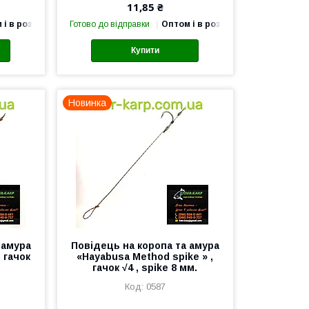
11,85 ₴
 і в роздріб
Готово до відправки
Оптом і в роздріб
Купити
Новинка
 амура
Повідець на коропа та амура
 гачок
«Hayabusa Method spike » ,
гачок √4 , spike 8 мм.
0587