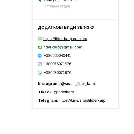
Оптовый отдел
https://fider-karp.com.ua/
fider.karp@gmail.com
+380665040441
+380976071976
+380976071976
Instagram
@snasti_fider_karp
TikTok
@.fiderkarp
Telegram
https://t.me/snastifiderkarp