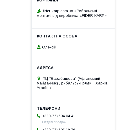
fider-karp.com.ua «Рибальські
монтажі від виробника «FIDER-KARP»
Олексій
ТЦ "Барабашова" (Афганський
майданчик) , рибальські ряди ,, Харків,
Україна
+380 (66) 504-04-41
Отдел продаж
+380 (97) 607-19-76