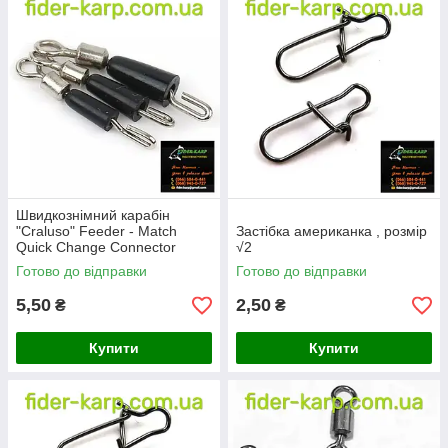
Швидкознімний карабін
"Craluso" Feeder - Match
Застібка американка , розмір
Quick Change Connector
√2
Micro √16
Готово до відправки
Готово до відправки
5,50
2,50
₴
₴
Купити
Купити