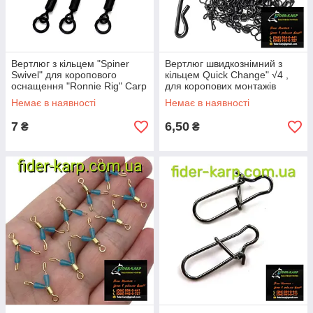
Вертлюг з кільцем "Spiner
Вертлюг швидкознімний з
Swivel" для коропового
кільцем Quick Change" √4 ,
оснащення "Ronnie Rig" Carp
для коропових монтажів
Fishing
Немає в наявності
Немає в наявності
7
6,50
₴
₴