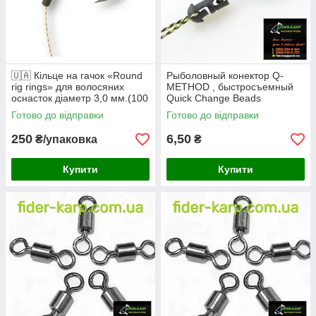
🇺🇦 Кільце на гачок «Round
Рыболовный конектор Q-
rig rings» для волосяних
METHOD , быстросъемный
оснасток діаметр 3,0 мм.(100
Quick Change Beads
штук в упаковке) 🇺🇦
Готово до відправки
Готово до відправки
250
6,50
₴/упаковка
₴
Купити
Купити