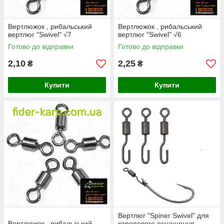
Вертлюжок , рибальський
Вертлюжок , рибальський
вертлюг "Swivel" √7
вертлюг "Swivel" √6
Готово до відправки
Готово до відправки
2,10
2,25
₴
₴
Купити
Купити
Вертлюг "Spiner Swivel" для
Вертлюжок , рибальський
коропового оснащення