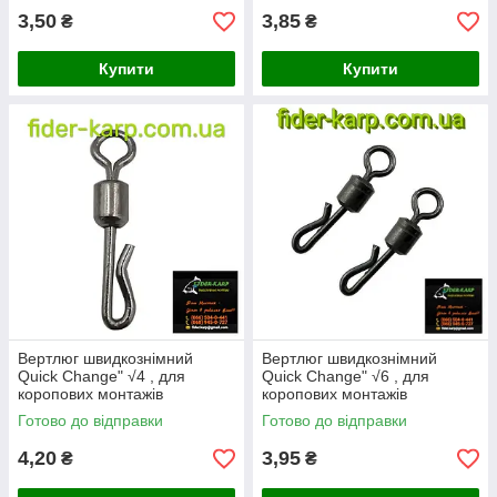
3,50
3,85
₴
₴
Купити
Купити
Вертлюг швидкознімний
Вертлюг швидкознімний
Quick Change" √4 , для
Quick Change" √6 , для
коропових монтажів
коропових монтажів
Готово до відправки
Готово до відправки
4,20
3,95
₴
₴