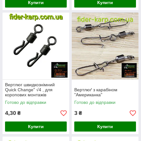
Купити
Купити
Вертлюг швидкознімний
Quick Change" √4 , для
Вертлюґ з карабіном
коропових монтажів
"Американка"
Готово до відправки
Готово до відправки
4,30
3
₴
₴
Купити
Купити