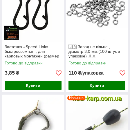
Застежка «Speed Link»
🇺🇦 Завод не кільце ,
быстросьемная , для
діаметр 3,0 мм.(100 штук в
карповых монтажей (размер
упаковке) 🇺🇦
L 0,6x12,5 мм)
Готово до відправки
Готово до відправки
3,85
110
₴
₴/упаковка
Купити
Купити
Новинка