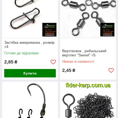
Застібка американка , розмір
√4
Вертлюжок , рибальський
Готово до відправки
вертлюг "Swivel" √5
2,85
Немає в наявності
₴
2,45
₴
Купити