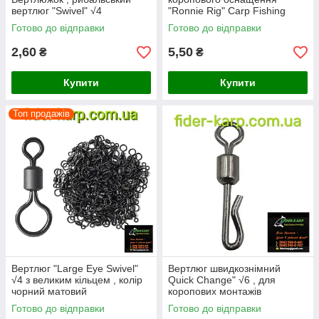
вертлюг "Swivel" √4
"Ronnie Rig" Carp Fishing
Готово до відправки
Готово до відправки
2,60
5,50
₴
₴
Купити
Купити
Топ продажів
Вертлюг "Large Eye Swivel"
Вертлюг швидкознімний
√4 з великим кільцем , колір
Quick Change" √6 , для
чорний матовий
коропових монтажів
Готово до відправки
Готово до відправки