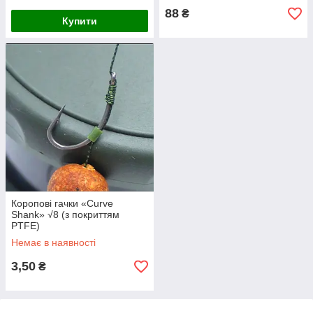
88
₴
Купити
Коропові гачки «Curve
Shank» √8 (з покриттям
PTFE)
Немає в наявності
3,50
₴