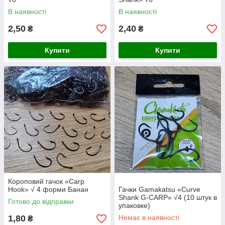
В наявності
В наявності
2,50
2,40
₴
₴
Купити
Купити
Короповий гачок «Carp
Hook» √ 4 форми Банан
Гачки Gamakatsu «Curve
Shank G-CARP» √4 (10 штук в
Готово до відправки
упаковке)
1,80
Немає в наявності
₴