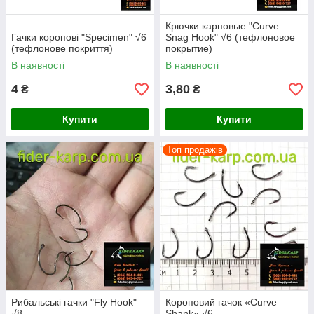
Крючки карповые "Curve
Гачки коропові "Specimen" √6
Snag Hook" √6 (тефлоновое
(тефлонове покриття)
покрытие)
В наявності
В наявності
4
3,80
₴
₴
Купити
Купити
Топ продажів
Рибальські гачки "Fly Hook"
Короповий гачок «Curve
√8
Shank» √6