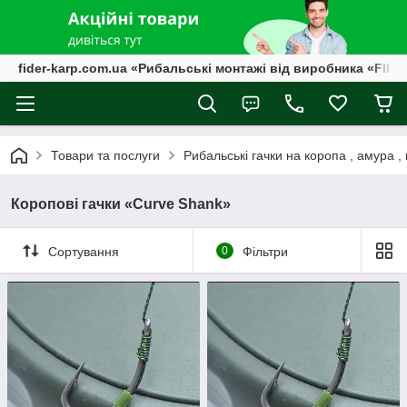
fider-karp.com.ua «Рибальські монтажі від виробника «FID
Товари та послуги
Рибальські гачки на коропа , амура ,
Коропові гачки «Curve Shank»
Сортування
0
Фільтри