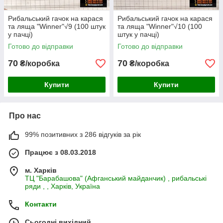
Рибальський гачок на карася
Рибальський гачок на карася
та ляща "Winner"√9 (100 штук
та ляща "Winner"√10 (100
у пачці)
штук у пачці)
Готово до відправки
Готово до відправки
70
70
₴/коробка
₴/коробка
Купити
Купити
Про нас
99% позитивних з 286 відгуків за рік
Працює з 08.03.2018
м. Харків
ТЦ "Барабашова" (Афганський майданчик) , рибальські
ряди , , Харків, Україна
Контакти
Сьогодні вихідний