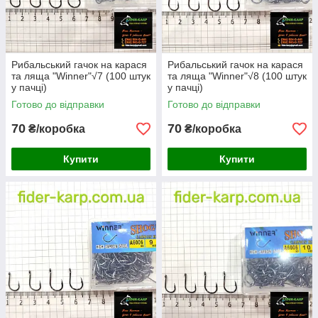
Рибальський гачок на карася
Рибальський гачок на карася
та ляща "Winner"√7 (100 штук
та ляща "Winner"√8 (100 штук
у пачці)
у пачці)
Готово до відправки
Готово до відправки
70
70
₴/коробка
₴/коробка
Купити
Купити