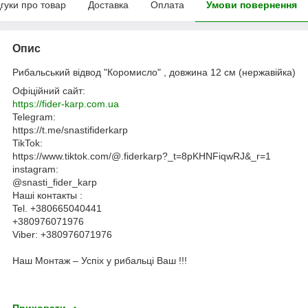
дгуки про товар
Доставка
Оплата
Умови повернення
Опис
Рибальський відвод "Коромисло" , довжина 12 см (нержавійка)
Офіційний сайт:
https://fider-karp.com.ua
Telegram:
https://t.me/snastifiderkarp
TikTok:
https://www.tiktok.com/@.fiderkarp?_t=8pKHNFiqwRJ&_r=1
instagram:
@snasti_fider_karp
Наші контакты :
Tel. +380665040441
+380976071976
Viber: +380976071976
Наш Монтаж – Успіх у рибальці Ваш !!!
Приховати