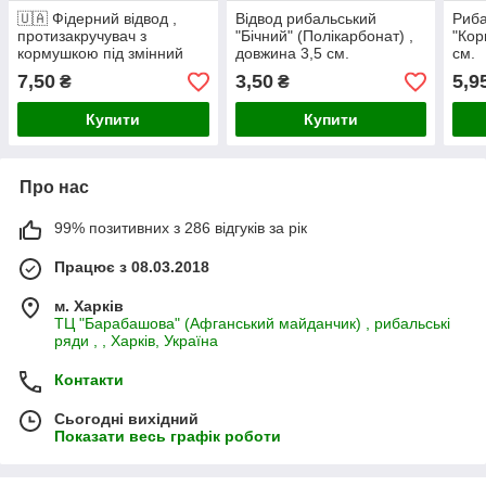
🇺🇦 Фідерний відвод ,
Відвод рибальський
Риба
протизакручувач з
"Бічний" (Полікарбонат) ,
"Кор
кормушкою під змінний
довжина 3,5 см.
см.
груз , довжина 18 см.,
7,50
3,50
5,9
₴
₴
колір (хакі-зелений) 🇺🇦
Купити
Купити
Про нас
99% позитивних з 286 відгуків за рік
Працює з 08.03.2018
м. Харків
ТЦ "Барабашова" (Афганський майданчик) , рибальські
ряди , , Харків, Україна
Контакти
Сьогодні вихідний
Показати весь графік роботи