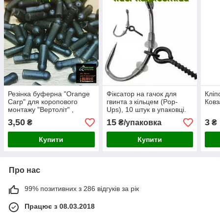
Резінка буферна "Orange
Фіксатор на гачок для
Кліп
Carp" для коропового
гвинта з кільцем (Pop-
Ковз
монтажу "Вертоліт" ,
Ups), 10 штук в упаковці.
розмір "L"
3,50
15
3
₴
₴/упаковка
₴
Купити
Купити
Про нас
99% позитивних з 286 відгуків за рік
Працює з 08.03.2018