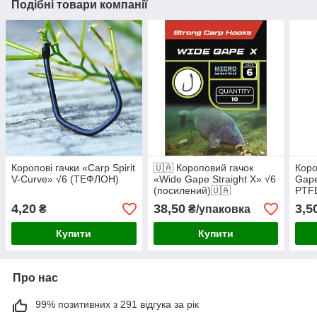
Подібні товари компанії
Коропові гачки «Carp Spirit
🇺🇦 Короповий гачок
Коро
V-Curve» √6 (ТЕФЛОН)
«Wide Gape Straight Х» √6
Gape
(посилений)🇺🇦
PTF
4,20
38,50
3,5
₴
₴/упаковка
Купити
Купити
Про нас
99% позитивних з 291 відгука за рік