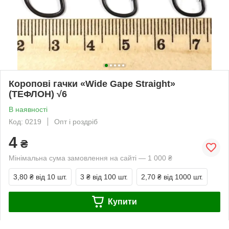
Коропові гачки «Wide Gape Straight»
(ТЕФЛОН) √6
В наявності
Код: 0219
Опт і роздріб
4
₴
Мінімальна сума замовлення на сайті — 1 000 ₴
3,80 ₴
від 10 шт.
3 ₴
від 100 шт.
2,70 ₴
від 1000 шт.
Купити