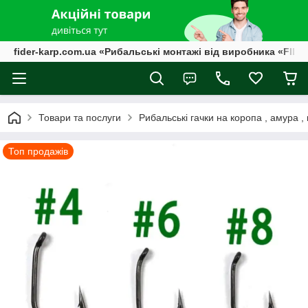
fider-karp.com.ua «Рибальські монтажі від виробника «FID
Товари та послуги
Рибальські гачки на коропа , амура ,
Топ продажів