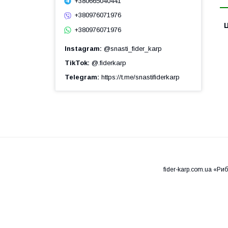
+380665040441
+380976071976
Ц
+380976071976
Instagram
@snasti_fider_karp
TikTok
@.fiderkarp
Telegram
https://t.me/snastifiderkarp