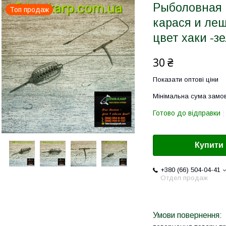
Рыболовная 
Топ продаж
карася и лещ
цвет хаки -з
30 ₴
Показати оптові ціни
Мінімальна сума замов
Готово до відправки
Купити
+380 (66) 504-04-41
Отдел продаж