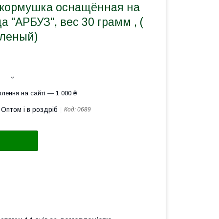
кормушка оснащённая на
а "АРБУЗ", вес 30 грамм , (
еленый)
лення на сайті — 1 000 ₴
Оптом і в роздріб
Код:
0689