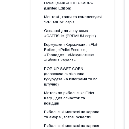
Оснащення «FIDER-KARP»
(Limited Edition)
Монтажі , гачки та комплектуючі
"PREMIUM" серія
Оснасткі для лову сома
«CATFISH» (PREMIUM серія)
Кормушки «Кормачки» , «Flat-
Boile» , «Pellet Feeder» ,
«Торнадо» , «Макушатник» ,
«Вбивця карася»
POP-UP SWET CORN
(плаваюча силіконова
кукурудза на кілограми та по
штучно)
Мотовило рибальське Fider-
Karp , для оснасток та
повідців
Рибальські монтажі на коропа
та амура , готові оснасткі
Рибальські монтажі на карася