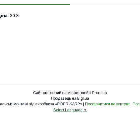
іна:
30 ₴
Сайт створений на маркетплейсі
Prom.ua
Продавець на Bigl.ua
fider-karp.com.ua «Рибальські монтажі від виробника «FIDER-KARP» |
Поскаржитися на контент
|
Полі
Select Language
▼