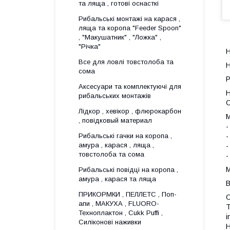
та ляща , готові оснасткі
Рибальські монтажі на карася ,
ляща та коропа "Feeder Spoon"
, "Макушатник" , "Ложка" ,
"Річка"
Н
Все для ловлi товстолоба та
Н
сома
Р
Аксесуари та комплектуючі для
Н
рибальських монтажів
О
Лідкор , хевікор , флюрокарбон
М
, повідковый материал
-
-
Рибальські гачки на коропа ,
амура , карася , ляща ,
-
товстолоба та сома
-
М
Рибальські повідці на коропа ,
амура , карася та ляща
В
ПРИКОРМКИ , ПЕЛЛЕТС , Поп-
О
апи , МАКУХА , FLUORО-
T
Техноплактон , Cukk Puffi ,
i
Силіконові наживки
Н