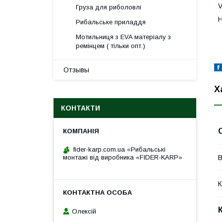
V
Груза для риболовлі
Н
Рибальське приладдя
Мотильниця з EVA матеріалу з
ремінцем ( тільки опт.)
Отзывы
Х
КОНТАКТИ
fider-karp.com.ua «Рибальські
В
монтажі від виробника «FIDER-KARP»
К
Олексій