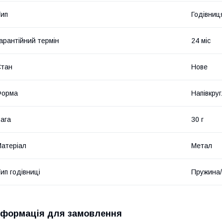
ип
Годівниц
арантійний термін
24 міс
Стан
Нове
Форма
Напівкру
ага
30 г
атеріал
Метал
ип годівниці
Пружина/
нформація для замовлення