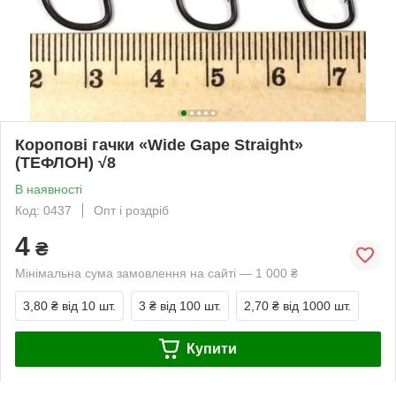
Коропові гачки «Wide Gape Straight»
(ТЕФЛОН) √8
В наявності
Код: 0437
Опт і роздріб
4
₴
Мінімальна сума замовлення на сайті — 1 000 ₴
3,80 ₴
від 10 шт.
3 ₴
від 100 шт.
2,70 ₴
від 1000 шт.
Купити