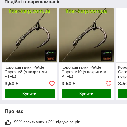
Подібні товари компанії
Коропові гачки «Wide
Коропові гачки «Wide
Коро
Gape» √8 (з покриттям
Gape» √10 (з покриттям
Gape
PTFE)
PTFE)
покр
3,50
3,50
3,5
₴
₴
Купити
Купити
Про нас
99% позитивних з 291 відгука за рік