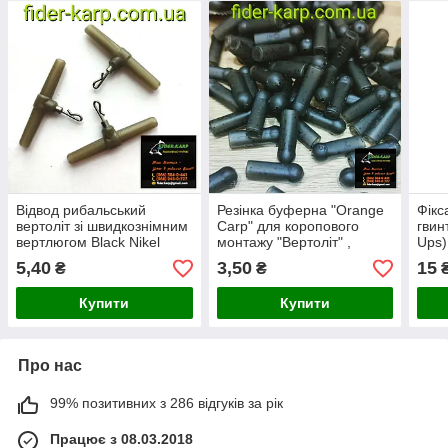
Відвод рибальський
Резінка буферна "Orange
Фікс
вертоліт зі швидкознімним
Carp" для коропового
гвин
вертлюгом Black Nikel
монтажу "Вертоліт" ,
Ups)
розмір "L"
5,40
3,50
15
₴
₴
₴
Купити
Купити
Про нас
99% позитивних з 286 відгуків за рік
Працює з 08.03.2018