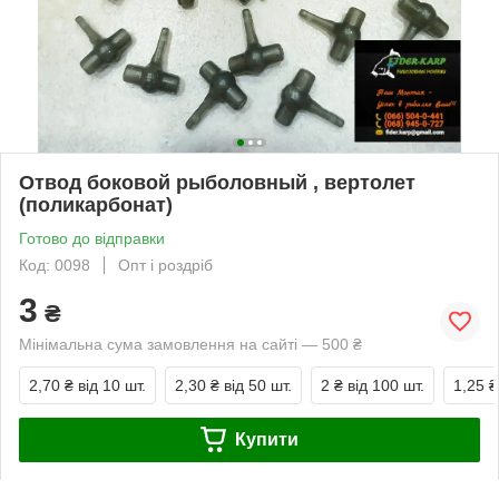
Отвод боковой рыболовный , вертолет
(поликарбонат)
Готово до відправки
Код: 0098
Опт і роздріб
3
₴
Мінімальна сума замовлення на сайті — 500 ₴
2,70 ₴
від 10 шт.
2,30 ₴
від 50 шт.
2 ₴
від 100 шт.
1,25 ₴
Купити