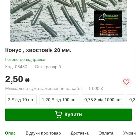
Конус , хвостовік 20 мм.
Готово до відправки
Код: 06430
Опт і роздріб
2,50
₴
Мінімальна сума замовлення на сайті — 1 000 ₴
2 ₴
від 10 шт.
1,20 ₴
від 100 шт.
0,75 ₴
від 1000 шт.
0,3
Купити
Опис
Відгуки про товар
Доставка
Оплата
Умови