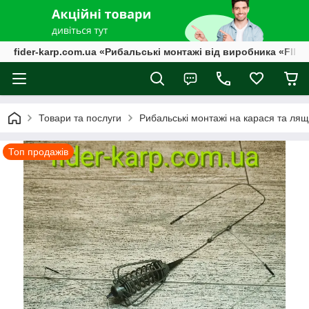
fider-karp.com.ua «Рибальські монтажі від виробника «FID
Товари та послуги
Рибальські монтажі на карася та ляща
Топ продажів