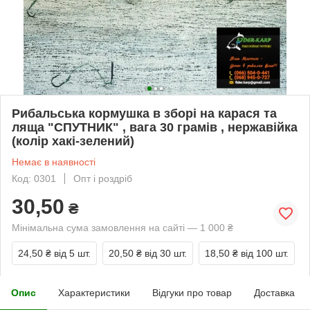
Рибальська кормушка в зборі на карася та
ляща "СПУТНИК" , вага 30 грамів , нержавійка
(колір хакі-зелений)
Немає в наявності
Код: 0301
Опт і роздріб
30,50
₴
Мінімальна сума замовлення на сайті — 1 000 ₴
24,50 ₴
від 5 шт.
20,50 ₴
від 30 шт.
18,50 ₴
від 100 шт.
Опис
Характеристики
Відгуки про товар
Доставка