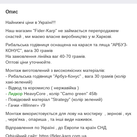
Опис
Найнижчі ціни в Україні!!!
Наш магазин "Fider-Karp" не займається перепродажем
снастей , ми маємо власне виробництво у м.Харкові.
Рибальська годівниця оснащена на карася та ляща "АРБУЗ-
КОНУС", вага 30 грамів
На замовлення лінійка ваг 40-70 грамів.
Оптові ціни уточнюйте.
Монтаж виготовлений з високоякісних матеріалів:
- Рибальська годівниця "Арбуз-Конус" , вага 30 грамів (колір
хакі-зелений)
- Відвод та коромисло ( нержавійка )
-
Лидкор
HeavyCore , колір "Camo green" 45lb
- Повідковий матеріал "Strategy" (колір зелений)
- Гачки «Winner» √9
Монтаж використовується для лову на мостирку , зернові , кук
, черв'яка , опариша , та інші види наживок.
Відправлення по Україні , до Европи та країн СНД.
Офіційний сайт: https://fider-karp.com.ua