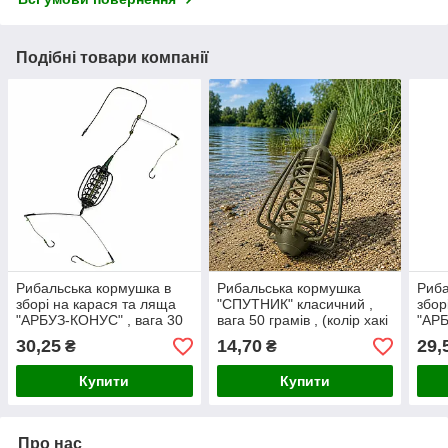
Подібні товари компанії
Рибальська кормушка в
Рибальська кормушка
Риба
зборі на карася та ляща
"СПУТНИК" класичний ,
збор
"АРБУЗ-КОНУС" , вага 30
вага 50 грамів , (колір хакі
"АРБ
грамів , нержавійка (колір
- болотний)
нерж
30,25
14,70
29,
₴
₴
хакі-зелений)
зеле
Купити
Купити
Про нас