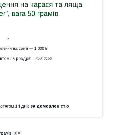
щення на карася та ляща
er", вага 50 грамів
лення на сайті — 1 000 ₴
птом і в роздріб
Код:
0159
ротягом 14 днів
за домовленістю
грамів 🇺🇦