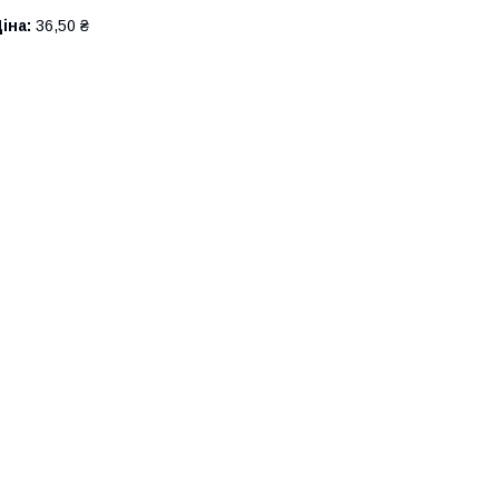
іна:
36,50 ₴