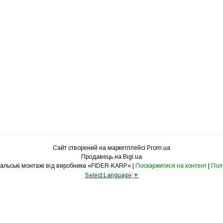
Сайт створений на маркетплейсі
Prom.ua
Продавець на Bigl.ua
fider-karp.com.ua «Рибальські монтажі від виробника «FIDER-KARP» |
Поскаржитися на контент
|
Полі
Select Language
▼