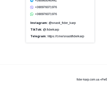
+380665040441
+380976071976
+380976071976
Instagram
@snasti_fider_karp
TikTok
@.fiderkarp
Telegram
https://t.me/snastifiderkarp