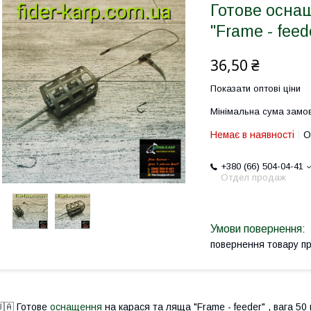
Готове осна
"Frame - feed
36,50 ₴
Показати оптові ціни
Мінімальна сума замов
Немає в наявності
О
+380 (66) 504-04-41
Отдел продаж
повернення товару п
🇦 Готове
оснащення
на карася та ляща "Frame - feeder" , вага 50 