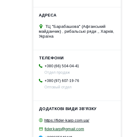
ТЦ "Барабашова" (Афганський
майданчик) , рибальські ряди ,, Харків,
Україна
+380 (66) 504-04-41
Отдел продаж
+380 (97) 607-19-76
Оптовый отдел
https://fider-karp.com.ua/
fider.karp@gmail.com