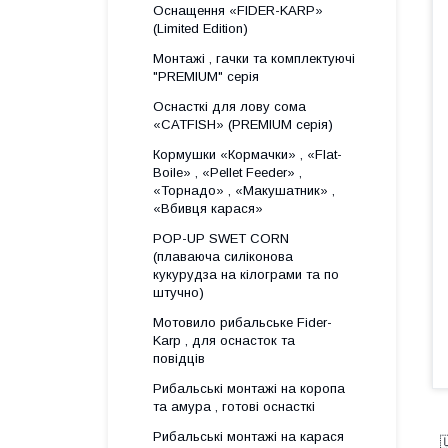
Оснащення «FIDER-KARP»
(Limited Edition)
Монтажі , гачки та комплектуючі
"PREMIUM" серія
Оснасткі для лову сома
«CATFISH» (PREMIUM серія)
Кормушки «Кормачки» , «Flat-
Boile» , «Pellet Feeder» ,
«Торнадо» , «Макушатник» ,
«Вбивця карася»
POP-UP SWET CORN
(плаваюча силіконова
кукурудза на кілограми та по
штучно)
Мотовило рибальське Fider-
Karp , для оснасток та
повідців
Рибальські монтажі на коропа
та амура , готові оснасткі
Рибальські монтажі на карася
