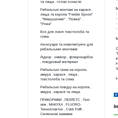
та ляща , готові оснасткі
М
Рибальські монтажі на карася ,
-
ляща та коропа "Feeder Spoon"
-
, "Макушатник" , "Ложка" ,
"Річка"
-
Все для ловлi товстолоба та
сома
М
Аксесуари та комплектуючі для
О
рибальських монтажів
T
Лідкор , хевікор , флюрокарбон
i
, повідковый материал
Н
V
Рибальські гачки на коропа ,
амура , карася , ляща ,
Н
товстолоба та сома
Рибальські повідці на коропа ,
амура , карася та ляща
ПРИКОРМКИ , ПЕЛЛЕТС , Поп-
апи , МАКУХА , FLUORО-
І
Техноплактон , Cukk Puffi ,
Силіконові наживки