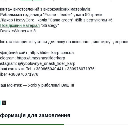
онтаж виготовлений з високоякісних матеріалів:
 Рибальська годівниця "Frame - feeder" , вага 50 грамів
 Лідкор HeavyCore , колір "Camo green" 45lb з вертлюгом √6
-
Повідковий матеріал
"Strategy"
 Гачок «Winner» √ 8
онтаж використовується для лову на пінопласт , мостирку , зернові ,
фіційний сайт: https://fider-karp.com.ua
elegram: https://t.me/snastifiderkarp
nstagram: @rybolovnye_snasti_fider_karp
аші контакти:Tel. +380665040441 +380976071976
iber +380976071976
аш Монтаж — Успіх у риболовлі Ваш !!!
нформація для замовлення