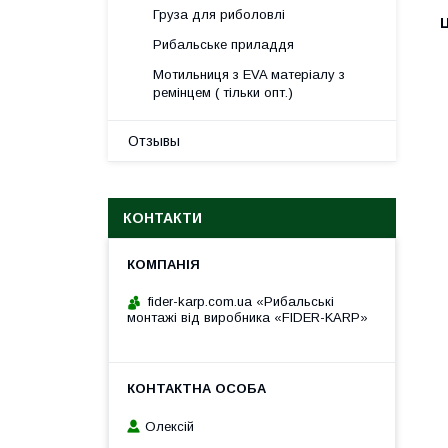
Груза для риболовлі
Ц
Рибальське приладдя
Мотильниця з EVA матеріалу з
ремінцем ( тільки опт.)
Отзывы
КОНТАКТИ
fider-karp.com.ua «Рибальські
монтажі від виробника «FIDER-KARP»
Олексій