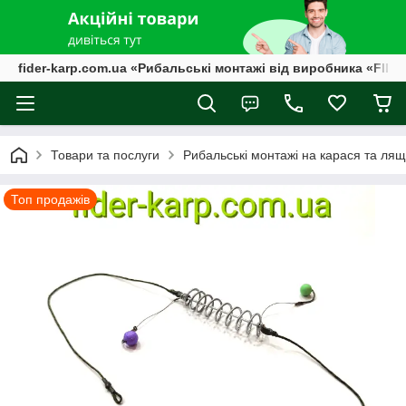
fider-karp.com.ua «Рибальські монтажі від виробника «FID
Товари та послуги
Рибальські монтажі на карася та ляща
Топ продажів