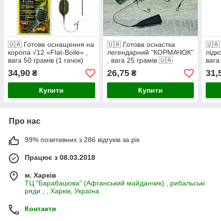
🇺🇦 Готове оснащення на
🇺🇦 Готова оснастка
🇺🇦
коропа √12 «Flat-Boile» ,
легендарний "КОРМАЧОК"
лідк
вага 50 грамів (1 гачок)
, вага 25 грамів 🇺🇦
вага
🇺🇦
зеле
34,90
26,75
31,
₴
₴
Купити
Купити
Про нас
99% позитивних з 286 відгуків за рік
Працює з 08.03.2018
м. Харків
ТЦ "Барабашова" (Афганський майданчик) , рибальські
ряди , , Харків, Україна
Контакти