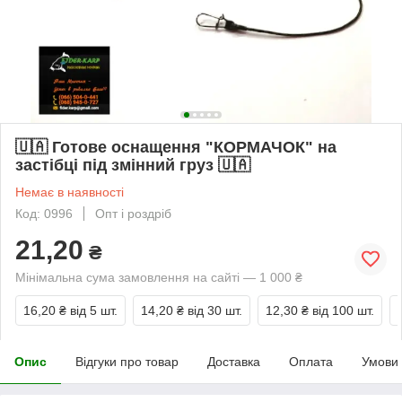
🇺🇦 Готове оснащення "КОРМАЧОК" на
застібці під змінний груз 🇺🇦
Немає в наявності
Код: 0996
Опт і роздріб
21,20
₴
Мінімальна сума замовлення на сайті — 1 000 ₴
16,20 ₴
від 5 шт.
14,20 ₴
від 30 шт.
12,30 ₴
від 100 шт.
Опис
Відгуки про товар
Доставка
Оплата
Умови