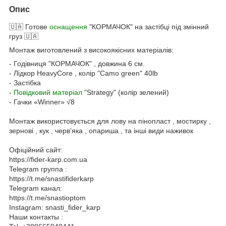
Опис
🇺🇦 Готове
оснащення
"КОРМАЧОК" на застібці під змінний
груз 🇺🇦
Монтаж виготовлений з високоякісних матеріалів:
- Годівниця "КОРМАЧОК" , довжина 6 см.
- Лідкор HeavyCore , колір "Camo green" 40lb
- Застібка
-
Повідковий матеріал
"Strategy" (колір зелений)
- Гачки «Winner» √8
Монтаж використовується для лову на пінопласт , мостирку ,
зернові , кук , черв'яка , опариша , та інші види наживок
Офіційний сайт:
https://fider-karp.com.ua
Telegram группа :
https://t.me/snastifiderkarp
Telegram канал:
https://t.me/snastioptom
Instagram: snasti_fider_karp
Наши контакты :