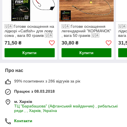
🇺🇦 Готове оснащення на
🇺🇦 Готове оснащення
🇺🇦
лідкорі «Catfish» для лову
легендарний "КОРМАЧОК"
лідк
сома , вага 80 грамів 🇺🇦
, вага 50 грамів 🇺🇦
вага
зеле
71,50
30,80
31,
₴
₴
Купити
Купити
Про нас
99% позитивних з 286 відгуків за рік
Працює з 08.03.2018
м. Харків
ТЦ "Барабашова" (Афганський майданчик) , рибальські
ряди , , Харків, Україна
Контакти