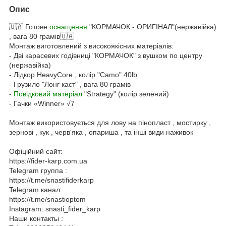
Опис
🇺🇦 Готове
оснащення
"КОРМАЧОК - ОРИГІНАЛ"(нержавійка)
, вага 80 грамів🇺🇦
Монтаж виготовлений з високоякісних матеріалів:
- Дві карасевих годівниці "КОРМАЧОК" з вушком по центру
(нержавійка)
- Лідкор HeavyCore , колір "Camo" 40lb
- Грузило "Лонг каст" , вага 80 грамів
-
Повідковий матеріал
"Strategy" (колір зелений)
- Гачки «Winner» √7
Монтаж використовується для лову на пінопласт , мостирку ,
зернові , кук , черв'яка , опариша , та інші види наживок
Офіційний сайт:
https://fider-karp.com.ua
Telegram группа :
https://t.me/snastifiderkarp
Telegram канал:
https://t.me/snastioptom
Instagram: snasti_fider_karp
Наши контакты :