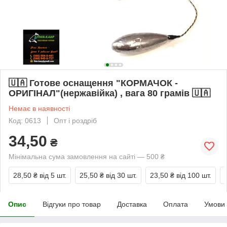
🇺🇦 Готове оснащення "КОРМАЧОК -
ОРИГІНАЛ"(нержавійка) , вага 80 грамів 🇺🇦
Немає в наявності
Код: 0613
Опт і роздріб
34,50
₴
Мінімальна сума замовлення на сайті — 500 ₴
28,50 ₴
від 5 шт.
25,50 ₴
від 30 шт.
23,50 ₴
від 100 шт.
Опис
Відгуки про товар
Доставка
Оплата
Умови