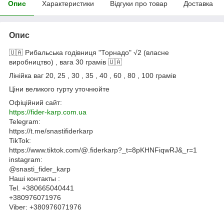
Опис
Характеристики
Відгуки про товар
Доставка
Опис
🇺🇦 Рибальська годівниця "Торнадо" √2 (власне
виробництво) , вага 30 грамів 🇺🇦
Лінійка ваг 20, 25 , 30 , 35 , 40 , 60 , 80 , 100 грамів
Ціни великого гурту уточнюйте
Офіційний сайт:
https://fider-karp.com.ua
Telegram:
https://t.me/snastifiderkarp
TikTok:
https://www.tiktok.com/@.fiderkarp?_t=8pKHNFiqwRJ&_r=1
instagram:
@snasti_fider_karp
Наші контакты :
Tel. +380665040441
+380976071976
Viber: +380976071976