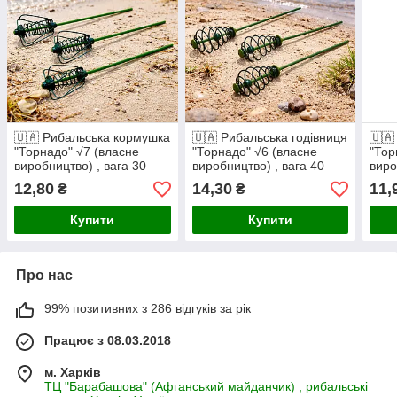
🇺🇦 Рибальська кормушка
🇺🇦 Рибальська годівниця
🇺🇦
"Торнадо" √7 (власне
"Торнадо" √6 (власне
"Тор
виробництво) , вага 30
виробництво) , вага 40
виро
грамів 🇺🇦
грамів 🇺🇦
грам
12,80
14,30
11,
₴
₴
Купити
Купити
Про нас
99% позитивних з 286 відгуків за рік
Працює з 08.03.2018
м. Харків
ТЦ "Барабашова" (Афганський майданчик) , рибальські