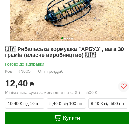
🇺🇦 Рибальська кормушка "АРБУЗ", вага 30
грамів (власне виробництво) 🇺🇦
Готово до відправки
Код: TRN005
Опт і роздріб
12,40
₴
Мінімальна сума замовлення на сайті — 500 ₴
10,40 ₴
від 10 шт.
8,40 ₴
від 100 шт.
6,40 ₴
від 500 шт.
Купити