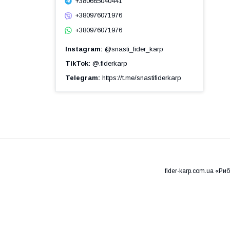
+380665040441
+380976071976
+380976071976
Instagram
@snasti_fider_karp
TikTok
@.fiderkarp
Telegram
https://t.me/snastifiderkarp