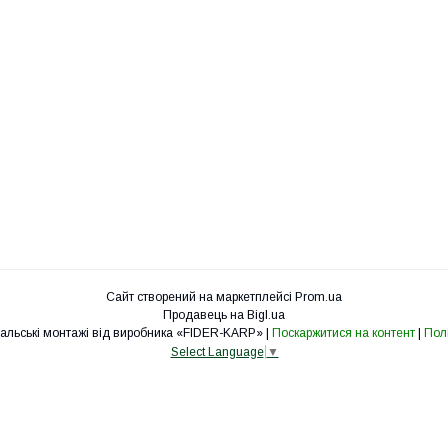
Сайт створений на маркетплейсі
Prom.ua
Продавець на Bigl.ua
fider-karp.com.ua «Рибальські монтажі від виробника «FIDER-KARP» |
Поскаржитися на контент
|
Полі
Select Language
▼