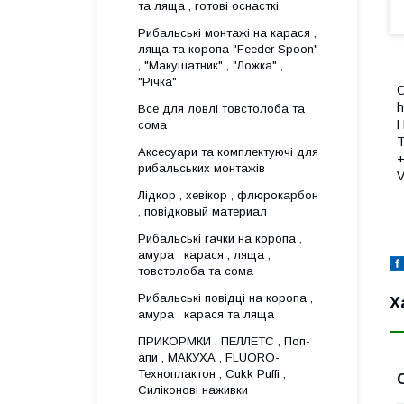
та ляща , готові оснасткі
Рибальські монтажі на карася ,
ляща та коропа "Feeder Spoon"
, "Макушатник" , "Ложка" ,
"Річка"
О
h
Все для ловлi товстолоба та
Н
сома
T
Аксесуари та комплектуючі для
рибальських монтажів
V
Лідкор , хевікор , флюрокарбон
, повідковый материал
Рибальські гачки на коропа ,
амура , карася , ляща ,
товстолоба та сома
Рибальські повідці на коропа ,
Х
амура , карася та ляща
ПРИКОРМКИ , ПЕЛЛЕТС , Поп-
апи , МАКУХА , FLUORО-
Техноплактон , Cukk Puffi ,
Силіконові наживки