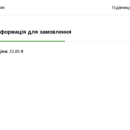
ип
Годівниц
нформація для замовлення
іна:
23,85 ₴