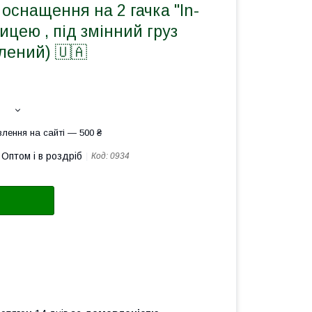
 оснащення на 2 гачка "In-
ницею , під змінний груз
елений) 🇺🇦
лення на сайті — 500 ₴
Оптом і в роздріб
Код:
0934