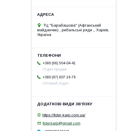
ТЦ "Барабашова" (Афганський
майданчик) , рибальські ряди ,, Харків,
Україна
+380 (66) 504-04-41
Отдел продаж
+380 (97) 607-19-76
Оптовый отдел
https://fider-karp.com.ua/
fider.karp@gmail.com