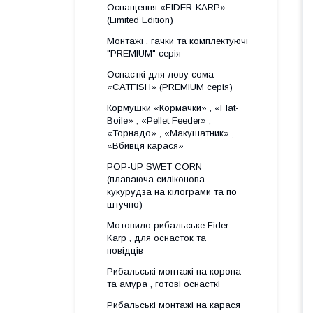
Оснащення «FIDER-KARP»
(Limited Edition)
Монтажі , гачки та комплектуючі
"PREMIUM" серія
Оснасткі для лову сома
«CATFISH» (PREMIUM серія)
Кормушки «Кормачки» , «Flat-
Boile» , «Pellet Feeder» ,
«Торнадо» , «Макушатник» ,
«Вбивця карася»
POP-UP SWET CORN
(плаваюча силіконова
кукурудза на кілограми та по
штучно)
Мотовило рибальське Fider-
Karp , для оснасток та
повідців
Рибальські монтажі на коропа
та амура , готові оснасткі
Рибальські монтажі на карася