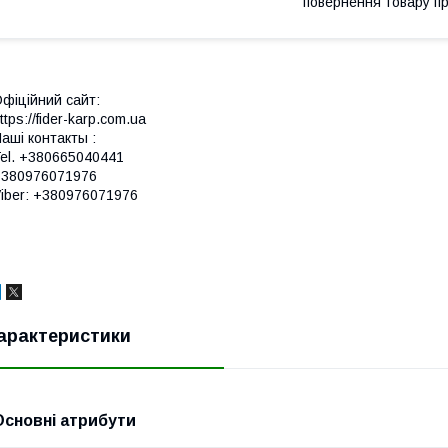
повернення товару п
фіційний сайт:
ttps://fider-karp.com.ua
аші контакты :
el. +380665040441
+380976071976
iber: +380976071976
арактеристики
Основні атрибути