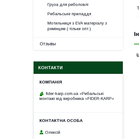
Груза для риболовлі
Т
Рибальське приладдя
Мотильниця з EVA матеріалу з
ремінцем ( тільки опт.)
І
Отзывы
Ц
КОНТАКТИ
fider-karp.com.ua «Рибальські
монтажі від виробника «FIDER-KARP»
Олексій