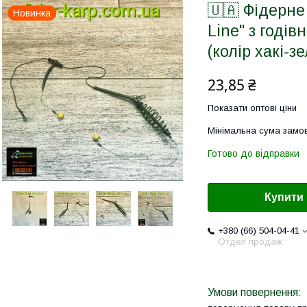
🇺🇦 Фідерне
Новинка
Line" з годів
(колір хакі-з
23,85 ₴
Показати оптові ціни
Мінімальна сума замов
Готово до відправки
Купити
+380 (66) 504-04-41
Отдел продаж