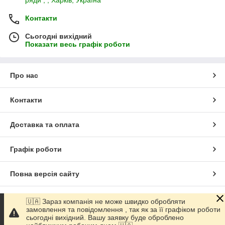
ряди , , Харків, Україна
Контакти
Сьогодні вихідний
Показати весь графік роботи
Про нас
Контакти
Доставка та оплата
Графік роботи
Повна версія сайту
Сайт створено на маркетплейсі
Prom.ua
🇺🇦 Зараз компанія не може швидко обробляти
замовлення та повідомлення , так як за її графіком роботи
сьогодні вихідний. Вашу заявку буде оброблено
Політика конфіденційності