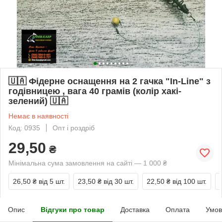
🇺🇦 Фідерне оснащення на 2 гачка "In-Line" з
годівницею , вага 40 грамів (колір хакі-
зелений) 🇺🇦
Немає в наявності
Код: 0935
Опт і роздріб
29,50
₴
Мінімальна сума замовлення на сайті — 1 000 ₴
26,50 ₴
від 5 шт.
23,50 ₴
від 30 шт.
22,50 ₴
від 100 шт.
Опис
Відгуки про товар
Доставка
Оплата
Умов