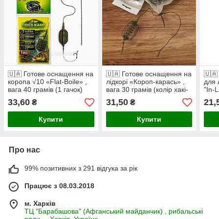
🇺🇦 Готове оснащення на
🇺🇦 Готове оснащення на
🇺🇦
коропа √10 «Flat-Boile» ,
лідкорі «Короп-карась» ,
для 
вага 40 грамів (1 гачок)
вага 30 грамів (колір хакі-
"In-
🇺🇦
зелений) 🇺🇦
(хак
33,60
31,50
21,
₴
₴
Купити
Купити
Про нас
99% позитивних з 291 відгука за рік
Працює з 08.03.2018
м. Харків
ТЦ "Барабашова" (Афганський майданчик) , рибальські