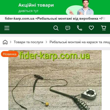
fider-karp.com.ua «Рибальські монтажі від виробника «FID
Товари та послуги
Рибальські монтажі на карася та ляща
Новинка