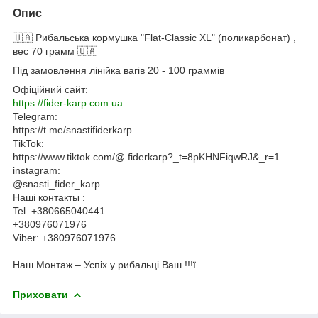
Опис
🇺🇦 Рибальська кормушка "Flat-Classic XL" (поликарбонат) ,
вес 70 грамм 🇺🇦
Під замовлення лінійка вагів 20 - 100 граммів
Офіційний сайт:
https://fider-karp.com.ua
Telegram:
https://t.me/snastifiderkarp
TikTok:
https://www.tiktok.com/@.fiderkarp?_t=8pKHNFiqwRJ&_r=1
instagram:
@snasti_fider_karp
Наші контакты :
Tel. +380665040441
+380976071976
Viber: +380976071976
Наш Монтаж – Успіх у рибальці Ваш !!!ї
Приховати