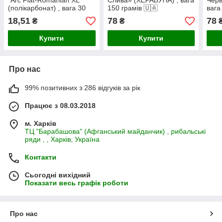
"Arc Flat-Romanian XL"
Слива» (ХЕРАБУНА) , вага
Черв
(полікарбонат) , вага 30
150 грамів 🇺🇦
вага
граммів 🇺🇦
18,51
78
78
₴
₴
Купити
Купити
Про нас
99% позитивних з 286 відгуків за рік
Працює з 08.03.2018
м. Харків
ТЦ "Барабашова" (Афганський майданчик) , рибальські
ряди , , Харків, Україна
Контакти
Сьогодні вихідний
Показати весь графік роботи
Про нас