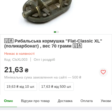
🇺🇦 Рибальська кормушка "Flat-Classic XL"
(поликарбонат) , вес 70 грамм 🇺🇦
Немає в наявності
Код: ClsXL003
Опт і роздріб
21,63
₴
Мінімальна сума замовлення на сайті — 500 ₴
19,63 ₴
від 10 шт.
17,63 ₴
від 500 шт.
Опис
Відгуки про товар
Доставка
Оплата
Умови