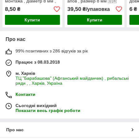
монтажа , діаметр 8 мм ,
апов , размер 8 мм 🇺🇦
довж
колір хакі-зелений 🇺🇦
ХL) 
8,50
39,50
6
₴
₴/упаковка
₴
Купити
Купити
Про нас
99% позитивних з 286 відгуків за рік
Працює з 08.03.2018
м. Харків
ТЦ "Барабашова" (Афганський майданчик) , рибальські
ряди , , Харків, Україна
Контакти
Сьогодні вихідний
Показати весь графік роботи
Про нас