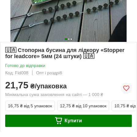
🇺🇦 Стопорна бусина для лідкору «Stopper
for leadcore» 5мм (24 штуки) 🇺🇦
Готово до відправки
Код: Fid008
Опт і роздріб
21,75
₴/упаковка
Мінімальна сума замовлення на сайті — 1 000 ₴
16,75 ₴
від 5 упаковок
12,75 ₴
від 10 упаковок
10,75 ₴
від
Купити