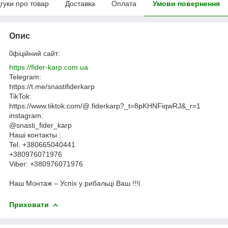
дгуки про товар
Доставка
Оплата
Умови повернення
Опис
йний сайт:
0фіці
https://fider-karp.com.ua
Telegram:
https://t.me/snastifiderkarp
TikTok:
https://www.tiktok.com/@.fiderkarp?_t=8pKHNFiqwRJ&_r=1
instagram:
@snasti_fider_karp
Наші контакты :
Tel. +380665040441
+380976071976
Viber: +380976071976
Наш Монтаж – Успіх у рибальці Ваш !!!ї
Приховати