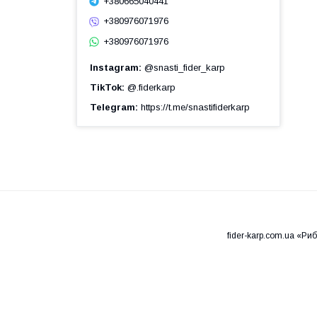
+380665040441
+380976071976
+380976071976
Instagram
@snasti_fider_karp
TikTok
@.fiderkarp
Telegram
https://t.me/snastifiderkarp