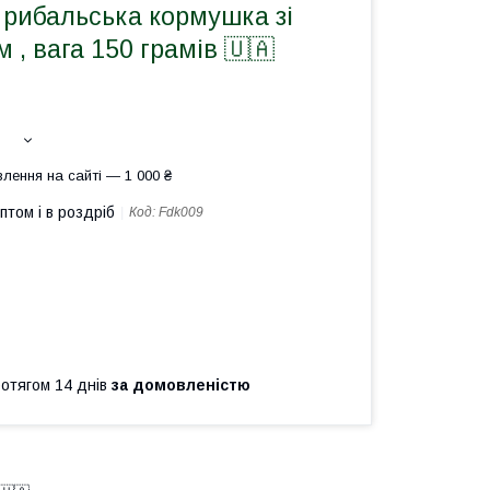
 рибальська кормушка зі
 , вага 150 грамів 🇺🇦
лення на сайті — 1 000 ₴
птом і в роздріб
Код:
Fdk009
ротягом 14 днів
за домовленістю