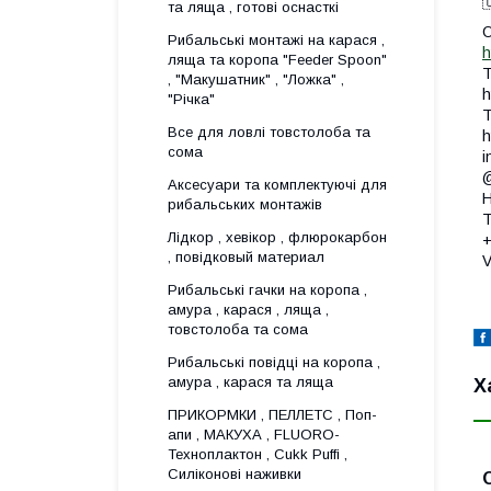

та ляща , готові оснасткі
О
Рибальські монтажі на карася ,
h
ляща та коропа "Feeder Spoon"
T
, "Макушатник" , "Ложка" ,
h
"Річка"
T
Все для ловлi товстолоба та
h
сома
i
@
Аксесуари та комплектуючі для
Н
рибальських монтажів
T
Лідкор , хевікор , флюрокарбон
, повідковый материал
V
Рибальські гачки на коропа ,
амура , карася , ляща ,
товстолоба та сома
Рибальські повідці на коропа ,
амура , карася та ляща
Х
ПРИКОРМКИ , ПЕЛЛЕТС , Поп-
апи , МАКУХА , FLUORО-
Техноплактон , Cukk Puffi ,
Силіконові наживки