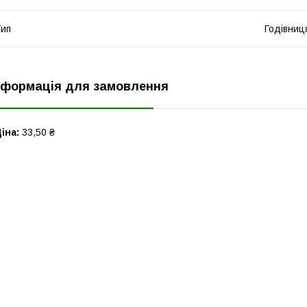
ип
Годівниц
нформація для замовлення
іна:
33,50 ₴