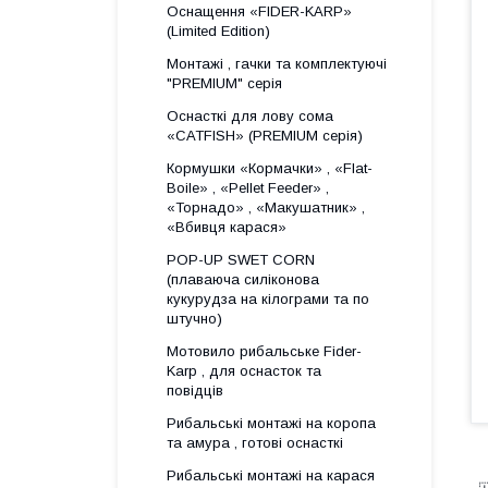
Оснащення «FIDER-KARP»
(Limited Edition)
Монтажі , гачки та комплектуючі
"PREMIUM" серія
Оснасткі для лову сома
«CATFISH» (PREMIUM серія)
Кормушки «Кормачки» , «Flat-
Boile» , «Pellet Feeder» ,
«Торнадо» , «Макушатник» ,
«Вбивця карася»
POP-UP SWET CORN
(плаваюча силіконова
кукурудза на кілограми та по
штучно)
Мотовило рибальське Fider-
Karp , для оснасток та
повідців
Рибальські монтажі на коропа
та амура , готові оснасткі
Рибальські монтажі на карася