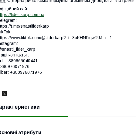
🇦 Фідерна рибальська кормушка зі змінним дном, вага 150 грамів 
фіційний сайт:
ttps://fider-karp.com.ua
elegram:
ttps://t.me/snastifiderkarp
ikTok:
ttps://www.tiktok.com/@.fiderkarp?_t=8pKHNFiqwRJ&_r=1
nstagram:
snasti_fider_karp
аші контакты :
el. +380665040441
+380976071976
iber: +380976071976
арактеристики
Основні атрибути