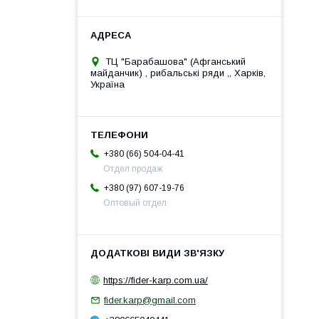
ТЦ "Барабашова" (Афганський
майданчик) , рибальські ряди ,, Харків,
Україна
+380 (66) 504-04-41
Отдел продаж
+380 (97) 607-19-76
Оптовый отдел
https://fider-karp.com.ua/
fider.karp@gmail.com