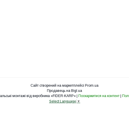
Сайт створений на маркетплейсі
Prom.ua
Продавець на Bigl.ua
fider-karp.com.ua «Рибальські монтажі від виробника «FIDER-KARP» |
Поскаржитися на контент
|
Полі
Select Language
▼