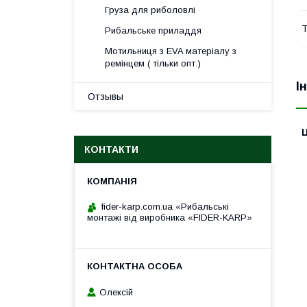
Груза для риболовлі
Т
Рибальське приладдя
Мотильниця з EVA матеріалу з
ремінцем ( тільки опт.)
І
Отзывы
Ц
КОНТАКТИ
fider-karp.com.ua «Рибальські
монтажі від виробника «FIDER-KARP»
Олексій