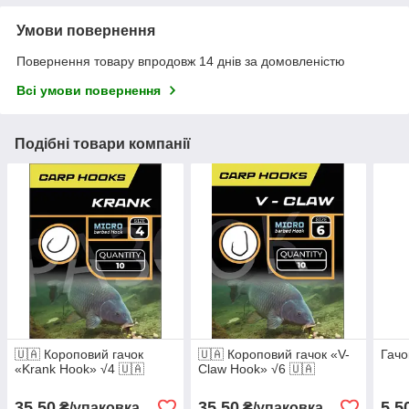
Умови повернення
Повернення товару впродовж 14 днів за домовленістю
Всі умови повернення
Подібні товари компанії
🇺🇦 Короповий гачок
🇺🇦 Короповий гачок «V-
Гачо
«Krank Hook» √4 🇺🇦
Claw Hook» √6 🇺🇦
35,50
35,50
5,5
₴/упаковка
₴/упаковка