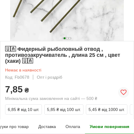
🇺🇦 Фидерный рыболовный отвод ,
противозакручиватель , длина 25 см , цвет
(хаки) 🇺🇦
Немає в наявності
Код: Fb0678
Опт і роздріб
7,85
₴
Мінімальна сума замовлення на сайті — 500 ₴
6,85 ₴
від 10 шт.
5,85 ₴
від 100 шт.
5,45 ₴
від 1000 шт.
дгуки про товар
Доставка
Оплата
Умови повернення