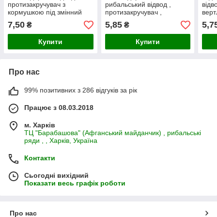
протизакручувач з
рибальський відвод ,
відв
кормушкою під змінний
протизакручувач ,
верт
груз , довжина 18 см.,
довжина 20 см , колір
довж
7,50
5,85
5,7
₴
₴
колір (хакі-зелений) 🇺🇦
(хакі-зелений) 🇺🇦
Купити
Купити
Про нас
99% позитивних з 286 відгуків за рік
Працює з 08.03.2018
м. Харків
ТЦ "Барабашова" (Афганський майданчик) , рибальські
ряди , , Харків, Україна
Контакти
Сьогодні вихідний
Показати весь графік роботи
Про нас