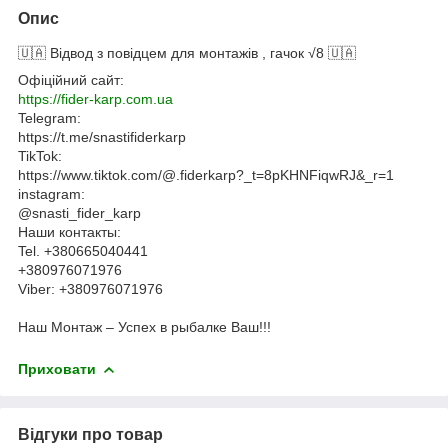
Опис
🇺🇦 Відвод з повідцем для монтажів , гачок √8 🇺🇦
Офіційний сайт:
https://fider-karp.com.ua
Telegram:
https://t.me/snastifiderkarp
TikTok:
https://www.tiktok.com/@.fiderkarp?_t=8pKHNFiqwRJ&_r=1
instagram:
@snasti_fider_karp
Наши контакты:
Tel. +380665040441
+380976071976
Viber: +380976071976
Наш Монтаж – Успех в рыбалке Ваш!!!
Приховати
Відгуки про товар