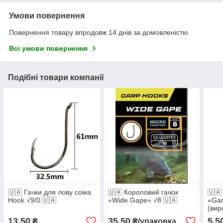
Умови повернення
Повернення товару впродовж 14 днів за домовленістю
Всі умови повернення
Подібні товари компанії
🇺🇦 Гачки для лову сома
🇺🇦 Короповий гачок
🇺🇦
Hook √9/0 🇺🇦
«Wide Gape» √8 🇺🇦
«Gam
(вир
Коре
13,50
35,50
5,5
₴
₴/упаковка