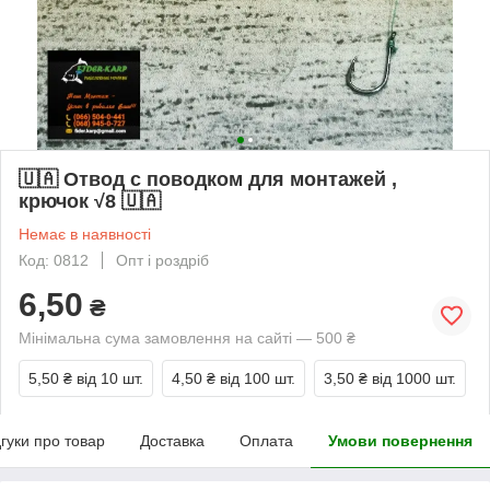
🇺🇦 Отвод с поводком для монтажей ,
крючок √8 🇺🇦
Немає в наявності
Код: 0812
Опт і роздріб
6,50
₴
Мінімальна сума замовлення на сайті — 500 ₴
5,50 ₴
від 10 шт.
4,50 ₴
від 100 шт.
3,50 ₴
від 1000 шт.
дгуки про товар
Доставка
Оплата
Умови повернення