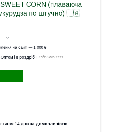
P SWEET CORN (плаваюча
укурудза по штучно) 🇺🇦
лення на сайті — 1 000 ₴
Оптом і в роздріб
Код:
Corn0000
ротягом 14 днів
за домовленістю