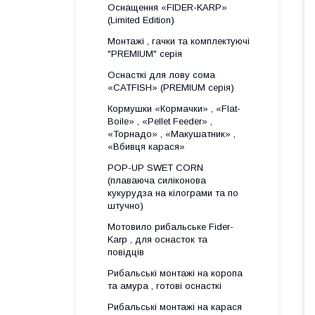
Оснащення «FIDER-KARP»
(Limited Edition)
Монтажі , гачки та комплектуючі
"PREMIUM" серія
Оснасткі для лову сома
«CATFISH» (PREMIUM серія)
Кормушки «Кормачки» , «Flat-
Boile» , «Pellet Feeder» ,
«Торнадо» , «Макушатник» ,
«Вбивця карася»
POP-UP SWET CORN
(плаваюча силіконова
кукурудза на кілограми та по
штучно)
Мотовило рибальське Fider-
Karp , для оснасток та
повідців
Рибальські монтажі на коропа
та амура , готові оснасткі
Рибальські монтажі на карася