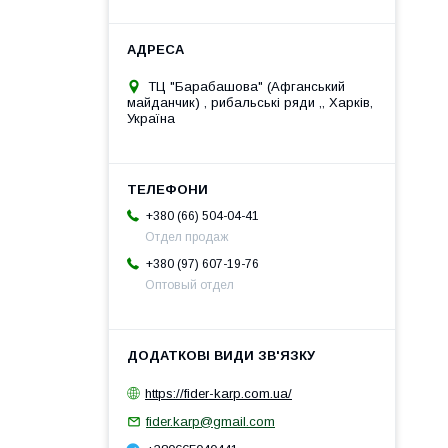
ТЦ "Барабашова" (Афганський
майданчик) , рибальські ряди ,, Харків,
Україна
+380 (66) 504-04-41
Отдел продаж
+380 (97) 607-19-76
Оптовый отдел
https://fider-karp.com.ua/
fider.karp@gmail.com