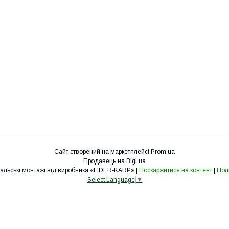
Сайт створений на маркетплейсі
Prom.ua
Продавець на Bigl.ua
fider-karp.com.ua «Рибальські монтажі від виробника «FIDER-KARP» |
Поскаржитися на контент
|
Полі
Select Language
▼