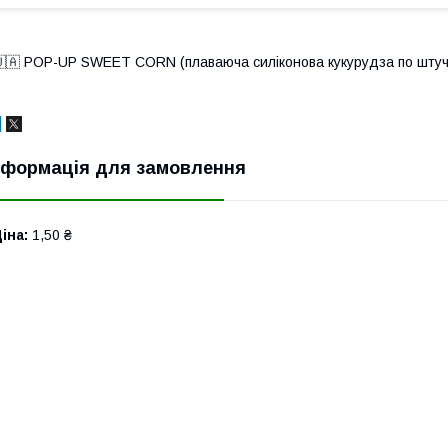
🇦 POP-UP SWEET CORN (плаваюча силіконова кукурудза по штуч
нформація для замовлення
іна:
1,50 ₴