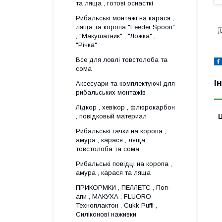
та ляща , готові оснасткі
Рибальські монтажі на карася ,
ляща та коропа "Feeder Spoon"

, "Макушатник" , "Ложка" ,
"Річка"
Все для ловлi товстолоба та
сома
І
Аксесуари та комплектуючі для
рибальських монтажів
Лідкор , хевікор , флюрокарбон
Ц
, повідковый материал
Рибальські гачки на коропа ,
амура , карася , ляща ,
товстолоба та сома
Рибальські повідці на коропа ,
амура , карася та ляща
ПРИКОРМКИ , ПЕЛЛЕТС , Поп-
апи , МАКУХА , FLUORО-
Техноплактон , Cukk Puffi ,
Силіконові наживки