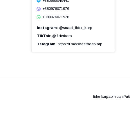
+380665040441
+380976071976
+380976071976
Instagram
@snasti_fider_karp
TikTok
@.fiderkarp
Telegram
https://t.me/snastifiderkarp