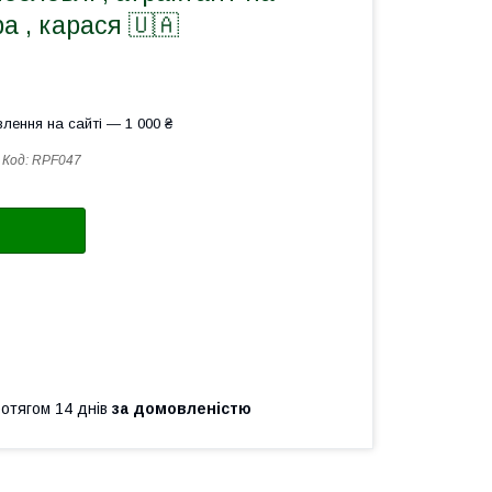
а , карася 🇺🇦
лення на сайті — 1 000 ₴
Код:
RPF047
ротягом 14 днів
за домовленістю