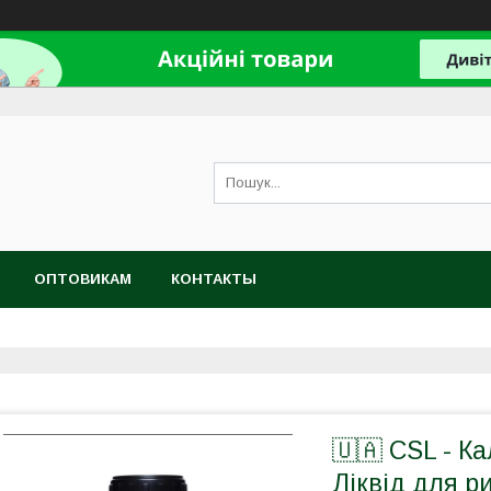
ОПТОВИКАМ
КОНТАКТЫ
🇺🇦 CSL - К
Ліквід для р