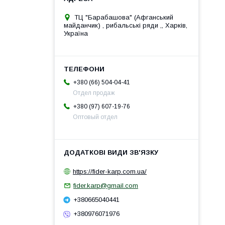
ТЦ "Барабашова" (Афганський
майданчик) , рибальські ряди ,, Харків,
Україна
+380 (66) 504-04-41
Отдел продаж
+380 (97) 607-19-76
Оптовый отдел
https://fider-karp.com.ua/
fider.karp@gmail.com
+380665040441
+380976071976