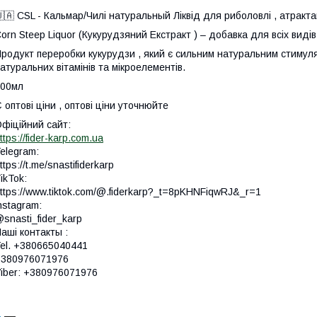
🇦 CSL - Кальмар/Чилі натуральный Ліквід для риболовлі , атрактан
orn Steep Liquor (Кукурудзяний Екстракт ) – добавка для всіх виді
родукт переробки кукурудзи , який є сильним натуральним стимуля
атуральних вітамінів та мікроелементів.
500мл
 оптові ціни , оптові ціни уточнюйте
фіційний сайт:
ttps://fider-karp.com.ua
elegram:
ttps://t.me/snastifiderkarp
ikTok:
ttps://www.tiktok.com/@.fiderkarp?_t=8pKHNFiqwRJ&_r=1
nstagram:
snasti_fider_karp
аші контакты :
el. +380665040441
+380976071976
iber: +380976071976