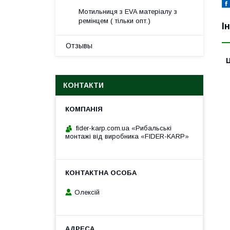
Мотильниця з EVA матеріалу з
ремінцем ( тільки опт.)
І
Отзывы
Ц
КОНТАКТИ
fider-karp.com.ua «Рибальські
монтажі від виробника «FIDER-KARP»
Олексій