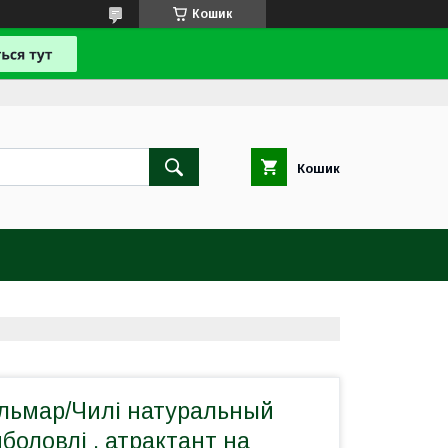
Кошик
Кошик
альмар/Чилі натуральный
иболовлі , атрактант на