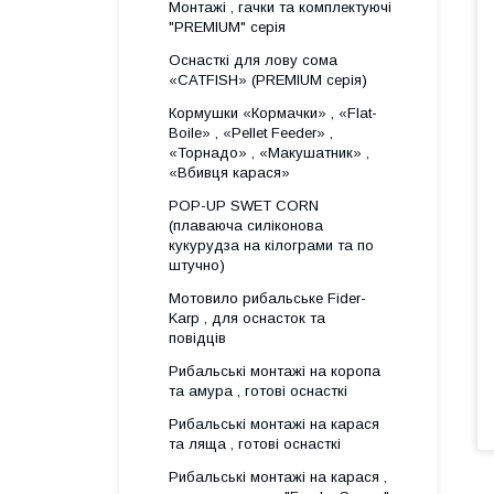
Монтажі , гачки та комплектуючі
"PREMIUM" серія
Оснасткі для лову сома
«CATFISH» (PREMIUM серія)
Кормушки «Кормачки» , «Flat-
Boile» , «Pellet Feeder» ,
«Торнадо» , «Макушатник» ,
«Вбивця карася»
POP-UP SWET CORN
(плаваюча силіконова
кукурудза на кілограми та по
штучно)
Мотовило рибальське Fider-
Karp , для оснасток та
повідців
Рибальські монтажі на коропа
та амура , готові оснасткі
Рибальські монтажі на карася
та ляща , готові оснасткі
Рибальські монтажі на карася ,