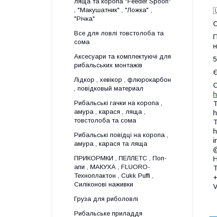
ляща та коропа "Feeder Spoon"
, "Макушатник" , "Ложка" ,

"Річка"
C
Все для ловлi товстолоба та
П
сома
н
Аксесуари та комплектуючі для
рибальських монтажів
Є
Лідкор , хевікор , флюрокарбон
О
, повідковый материал
h
Рибальські гачки на коропа ,
T
амура , карася , ляща ,
h
товстолоба та сома
T
h
Рибальські повідці на коропа ,
i
амура , карася та ляща
@
ПРИКОРМКИ , ПЕЛЛЕТС , Поп-
Н
апи , МАКУХА , FLUORО-
T
Техноплактон , Cukk Puffi ,
Силіконові наживки
V
Груза для риболовлі
Рибальське приладдя