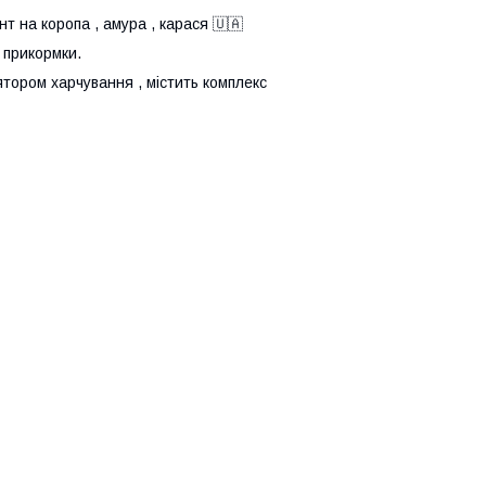
т на коропа , амура , карася 🇺🇦
в прикормки.
тором харчування , містить комплекс