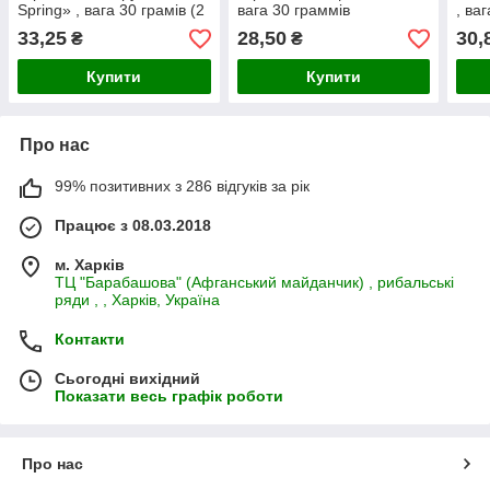
Spring» , вага 30 грамів (2
вага 30 граммів
, ва
гачка) 🇺🇦
33,25
28,50
30,
₴
₴
Купити
Купити
Про нас
99% позитивних з 286 відгуків за рік
Працює з 08.03.2018
м. Харків
ТЦ "Барабашова" (Афганський майданчик) , рибальські
ряди , , Харків, Україна
Контакти
Сьогодні вихідний
Показати весь графік роботи
Про нас