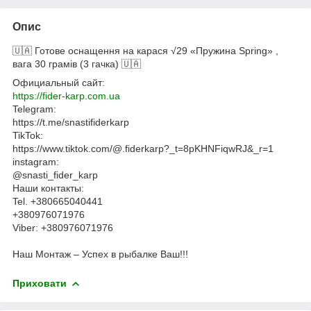
Опис
🇺🇦 Готове оснащення на карася √29 «Пружина Spring» ,
вага 30 грамів (3 гачка) 🇺🇦
Официальный сайт:
https://fider-karp.com.ua
Telegram:
https://t.me/snastifiderkarp
TikTok:
https://www.tiktok.com/@.fiderkarp?_t=8pKHNFiqwRJ&_r=1
instagram:
@snasti_fider_karp
Наши контакты:
Tel. +380665040441
+380976071976
Viber: +380976071976
Наш Монтаж – Успех в рыбалке Ваш!!!
Приховати