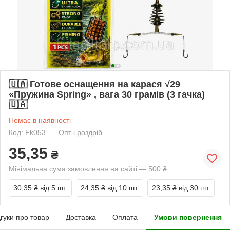
🇺🇦 Готове оснащення на карася √29
«Пружина Spring» , вага 30 грамів (3 гачка)
🇺🇦
Немає в наявності
Код: Fk053
Опт і роздріб
35,35
₴
Мінімальна сума замовлення на сайті — 500 ₴
30,35 ₴
від 5 шт.
24,35 ₴
від 10 шт.
23,35 ₴
від 30 шт.
дгуки про товар
Доставка
Оплата
Умови повернення