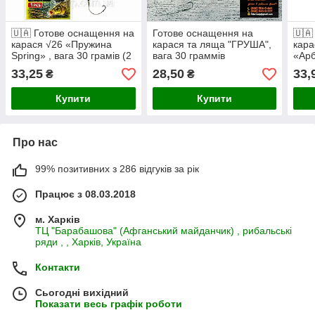
🇺🇦 Готове оснащення на
Готове оснащення на
🇺🇦
карася √26 «Пружина
карася та ляща "ГРУША",
кара
Spring» , вага 30 грамів (2
вага 30 граммів
«Арб
гачка) 🇺🇦
гачк
33,25
28,50
33,
₴
₴
Купити
Купити
Про нас
99% позитивних з 286 відгуків за рік
Працює з 08.03.2018
м. Харків
ТЦ "Барабашова" (Афганський майданчик) , рибальські
ряди , , Харків, Україна
Контакти
Сьогодні вихідний
Показати весь графік роботи