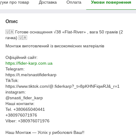
дгуки про товар
Доставка
Оплата
Умови повернення
Опис
🇺🇦 Готове оснащення √38 «Flat-River» , вага 50 грамів (2
гачка) 🇺🇦
Монтаж виготовлений із високоякісних матеріалів
Офіційний сайт:
https://fider-karp.com.ua
Telegram:
https://t.me/snastifiderkarp
TikTok:
https://www.tiktok.com/@.fiderkarp?_t=8pKHNFiqwRJ&_r=1
instagram:
@snasti_fider_karp
Наші контакти:
Tel. +380665040441
+380976071976
Viber: +380976071976
Наш Монтаж — Успіх у риболовлі Ваш!!