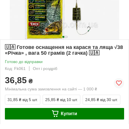
🇺🇦 Готове оснащення на карася та ляща √38
«Річка» , вага 50 грамів (2 гачка) 🇺🇦
Готово до відправки
Код: Fk061
Опт і роздріб
36,85
₴
Мінімальна сума замовлення на сайті — 1 000 ₴
31,85 ₴
від 5 шт.
25,85 ₴
від 10 шт.
24,85 ₴
від 30 шт.
Купити